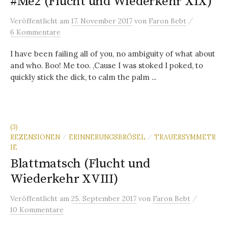
#Me2 (Flucht und Wiederkehr XIX)
/
Veröffentlicht
am
17. November 2017
von
Faron Bebt
6 Kommentare
I have been failing all of you, no ambiguity of what about
and who. Boo! Me too. ‚Cause I was stoked I poked, to
quickly stick the dick, to calm the palm ...
(3)
REZENSIONEN
ERINNERUNGSBRÖSEL
TRAUERSYMMETR
/
/
IE
Blattmatsch (Flucht und
Wiederkehr XVIII)
/
Veröffentlicht
am
25. September 2017
von
Faron Bebt
10 Kommentare