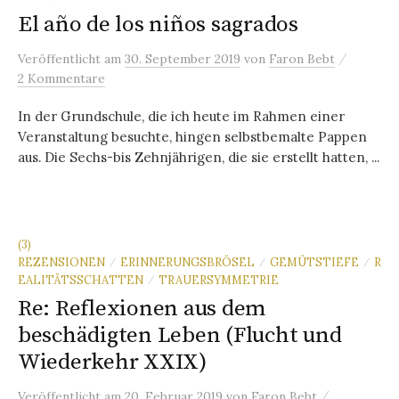
El año de los niños sagrados
/
Veröffentlicht
am
30. September 2019
von
Faron Bebt
2 Kommentare
In der Grundschule, die ich heute im Rahmen einer
Veranstaltung besuchte, hingen selbstbemalte Pappen
aus. Die Sechs-bis Zehnjährigen, die sie erstellt hatten, ...
(3)
REZENSIONEN
ERINNERUNGSBRÖSEL
GEMÜTSTIEFE
R
/
/
/
EALITÄTSSCHATTEN
TRAUERSYMMETRIE
/
Re: Reflexionen aus dem
beschädigten Leben (Flucht und
Wiederkehr XXIX)
/
Veröffentlicht
am
20. Februar 2019
von
Faron Bebt