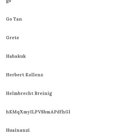
gb
Go Tan
Grete
Habakuk
Herbert Kollenz
Helmbrecht Breinig
hKMqXmyILPVSbmAPdfhGl
Huainanzi