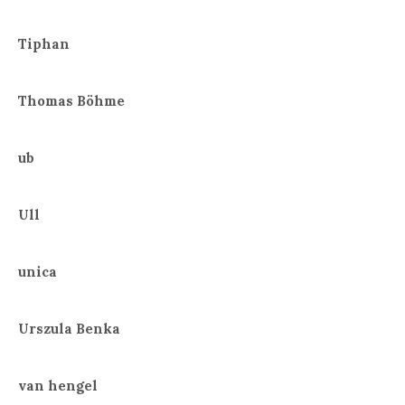
Tiphan
Thomas Böhme
ub
Ull
unica
Urszula Benka
van hengel