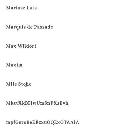
Mariusz Lata
Marquis de Passade
Max Wildorf
Maxim
Mile Stojic
MktvXkBFiwUmSnPXsBvh
mpfGsroBeKEzxuOQExOTAAiA