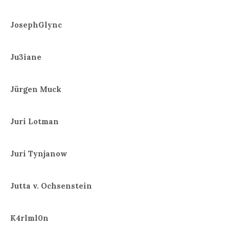
JosephGlync
Ju3iane
Jürgen Muck
Juri Lotman
Juri Tynjanow
Jutta v. Ochsenstein
K4rlml0n