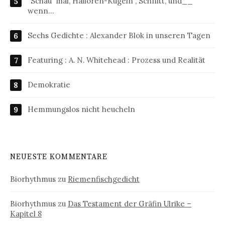
"Schau' mal, Halloren-Kugeln", Schnitt, und__
wenn…
Sechs Gedichte : Alexander Blok in unseren Tagen
Featuring : A. N. Whitehead : Prozess und Realität
Demokratie
Hemmungslos nicht heucheln
NEUESTE KOMMENTARE
Biorhythmus
zu
Riemenfischgedicht
Biorhythmus
zu
Das Testament der Gräfin Ulrike –
Kapitel 8