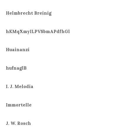
Helmbrecht Breinig
hKMqXmyILPVSbmAPdfhGl
Huainanzi
hufnaglB
I. J. Melodia
Immortelle
J. W. Rosch