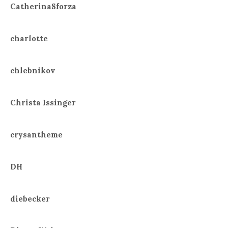
CatherinaSforza
charlotte
chlebnikov
Christa Issinger
crysantheme
DH
diebecker