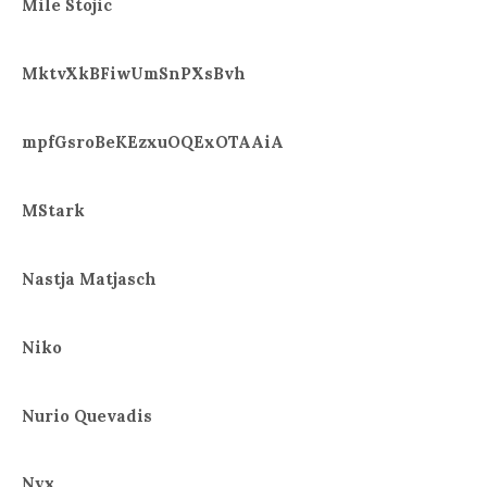
Mile Stojic
MktvXkBFiwUmSnPXsBvh
mpfGsroBeKEzxuOQExOTAAiA
MStark
Nastja Matjasch
Niko
Nurio Quevadis
Nyx