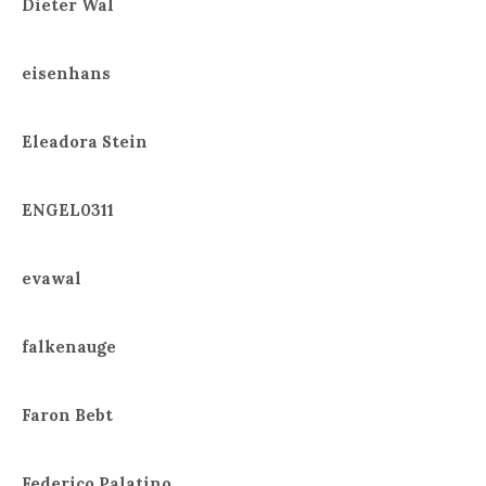
Dieter Wal
eisenhans
Eleadora Stein
ENGEL0311
evawal
falkenauge
Faron Bebt
Federico Palatino