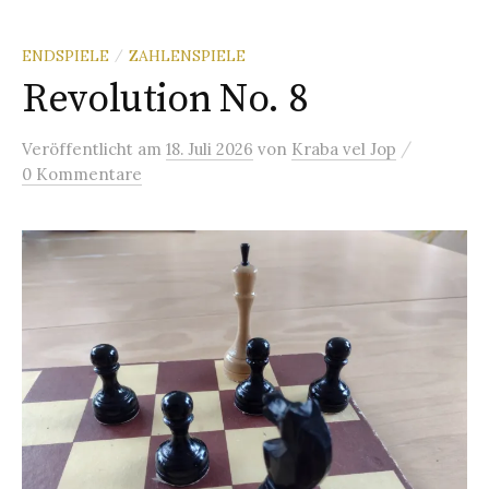
ENDSPIELE
ZAHLENSPIELE
/
Revolution No. 8
/
Veröffentlicht
am
18. Juli 2026
von
Kraba vel Jop
0 Kommentare