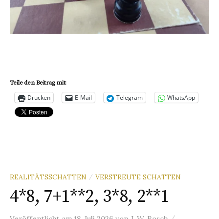
Teile den Beitrag mit:
Drucken
E-Mail
Telegram
WhatsApp
REALITÄTSSCHATTEN
VERSTREUTE SCHATTEN
/
4*8, 7+1**2, 3*8, 2**1
/
Veröffentlicht
am
18. Juli 2026
von
J. W. Rosch