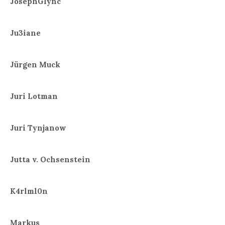
JosephGlync
Ju3iane
Jürgen Muck
Juri Lotman
Juri Tynjanow
Jutta v. Ochsenstein
K4rlml0n
Markus