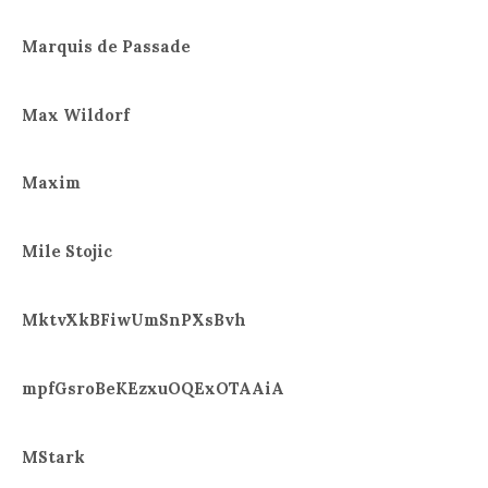
Marquis de Passade
Max Wildorf
Maxim
Mile Stojic
MktvXkBFiwUmSnPXsBvh
mpfGsroBeKEzxuOQExOTAAiA
MStark