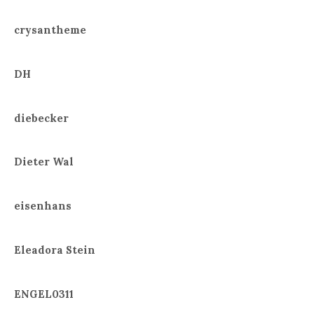
crysantheme
DH
diebecker
Dieter Wal
eisenhans
Eleadora Stein
ENGEL0311