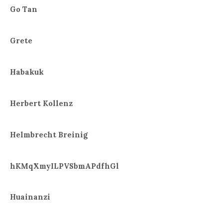
Go Tan
Grete
Habakuk
Herbert Kollenz
Helmbrecht Breinig
hKMqXmyILPVSbmAPdfhGl
Huainanzi