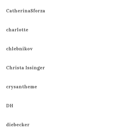
CatherinaSforza
charlotte
chlebnikov
Christa Issinger
crysantheme
DH
diebecker