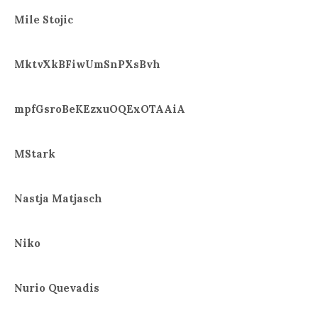
Mile Stojic
MktvXkBFiwUmSnPXsBvh
mpfGsroBeKEzxuOQExOTAAiA
MStark
Nastja Matjasch
Niko
Nurio Quevadis