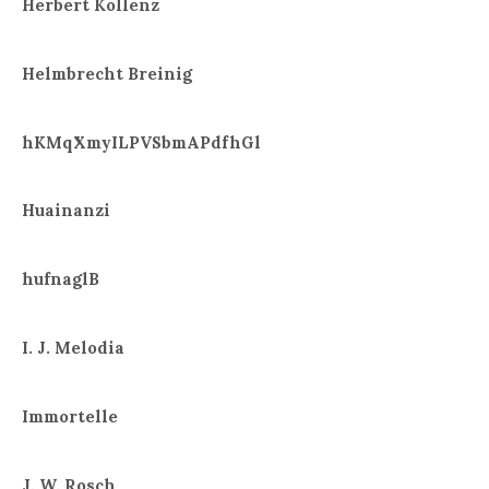
Herbert Kollenz
Helmbrecht Breinig
hKMqXmyILPVSbmAPdfhGl
Huainanzi
hufnaglB
I. J. Melodia
Immortelle
J. W. Rosch