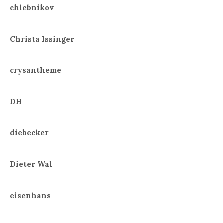
chlebnikov
Christa Issinger
crysantheme
DH
diebecker
Dieter Wal
eisenhans