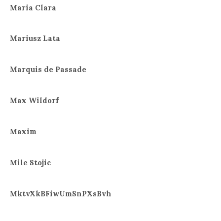
Maria Clara
Mariusz Lata
Marquis de Passade
Max Wildorf
Maxim
Mile Stojic
MktvXkBFiwUmSnPXsBvh