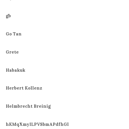
gb
Go Tan
Grete
Habakuk
Herbert Kollenz
Helmbrecht Breinig
hKMqXmyILPVSbmAPdfhGl