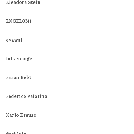
Eleadora Stein
ENGEL0311
evawal
falkenauge
Faron Bebt
Federico Palatino
Karlo Krause
fischlein