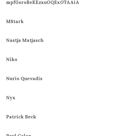
mpfGsroBeKEzxuOQExOTAAiA
MStark
Nastja Matjasch
Niko
Nurio Quevadis
Nyx
Patrick Beck
Paul Celan