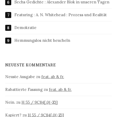
Sechs Gedichte : Alexander Blok in unseren Tagen
Featuring : A. N. Whitehead : Prozess und Realität
Demokratie
Hemmungslos nicht heucheln
NEUESTE KOMMENTARE
Neuste Ausgabe
zu
feat. ab & fr.
Rabattierte Fassung
zu
feat. ab & fr.
Nein.
zu
H 55 / 9C84[.0{-Z}]
Kapiert?
zu
H 55 / 9C84[.0{-Z}]