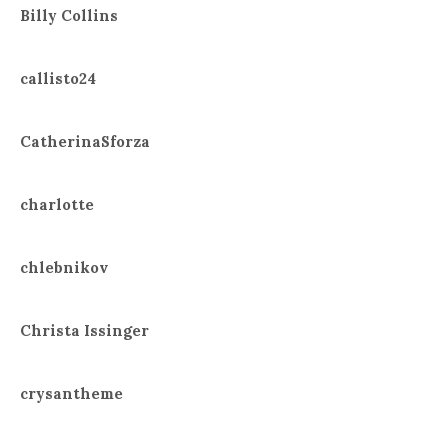
Billy Collins
callisto24
CatherinaSforza
charlotte
chlebnikov
Christa Issinger
crysantheme