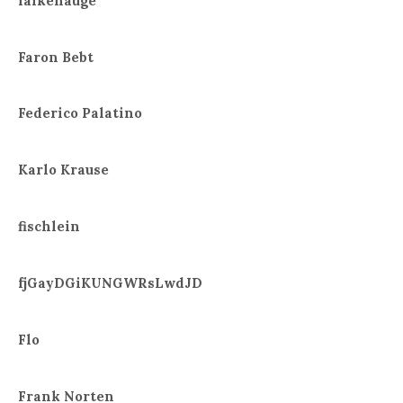
falkenauge
Faron Bebt
Federico Palatino
Karlo Krause
fischlein
fjGayDGiKUNGWRsLwdJD
Flo
Frank Norten