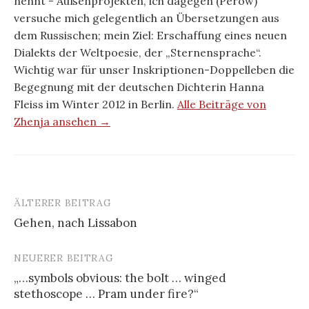
nennt - Außenprojekten, ich dagegen (Perow)
versuche mich gelegentlich an Übersetzungen aus
dem Russischen; mein Ziel: Erschaffung eines neuen
Dialekts der Weltpoesie, der „Sternensprache“.
Wichtig war für unser Inskriptionen-Doppelleben die
Begegnung mit der deutschen Dichterin Hanna
Fleiss im Winter 2012 in Berlin.
Alle Beiträge von
Zhenja ansehen →
ÄLTERER BEITRAG
Beitrags-
Gehen, nach Lissabon
Navigation
NEUERER BEITRAG
„…symbols obvious: the bolt … winged
stethoscope … Pram under fire?“