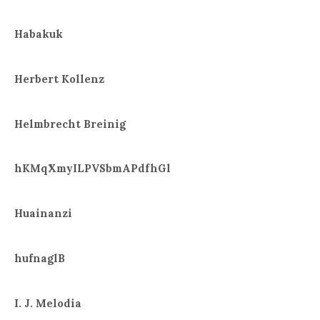
Habakuk
Herbert Kollenz
Helmbrecht Breinig
hKMqXmyILPVSbmAPdfhGl
Huainanzi
hufnaglB
I. J. Melodia