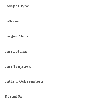
JosephGlync
Ju3iane
Jürgen Muck
Juri Lotman
Juri Tynjanow
Jutta v. Ochsenstein
K4rlml0n