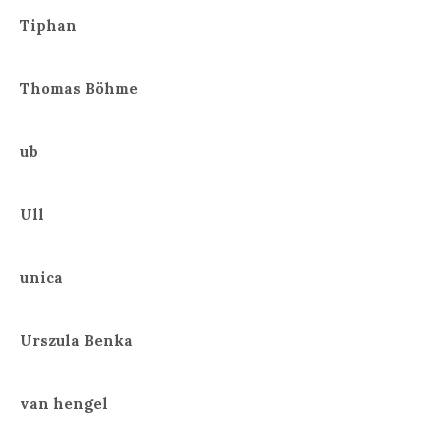
Tiphan
Thomas Böhme
ub
Ull
unica
Urszula Benka
van hengel