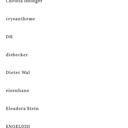
Christa Issinger
crysantheme
DH
diebecker
Dieter Wal
eisenhans
Eleadora Stein
ENGEL0311