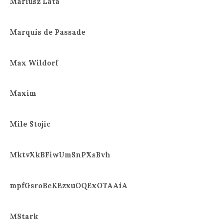
Mariusz Lata
Marquis de Passade
Max Wildorf
Maxim
Mile Stojic
MktvXkBFiwUmSnPXsBvh
mpfGsroBeKEzxuOQExOTAAiA
MStark