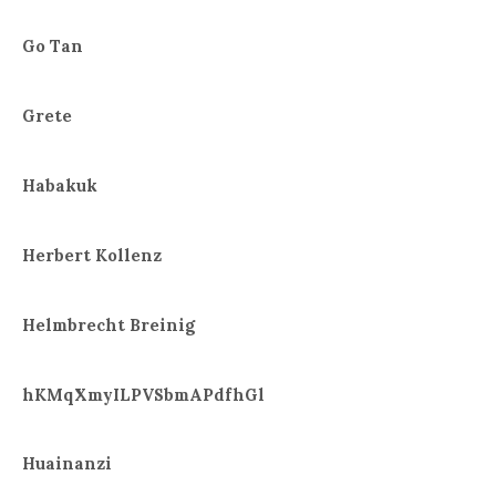
Go Tan
Grete
Habakuk
Herbert Kollenz
Helmbrecht Breinig
hKMqXmyILPVSbmAPdfhGl
Huainanzi