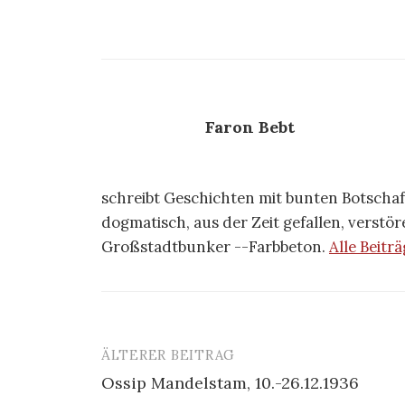
Faron Bebt
schreibt Geschichten mit bunten Botscha
dogmatisch, aus der Zeit gefallen, verstö
Großstadtbunker --Farbbeton.
Alle Beitr
ÄLTERER BEITRAG
Beitrags-
Ossip Mandelstam, 10.-26.12.1936
Navigation