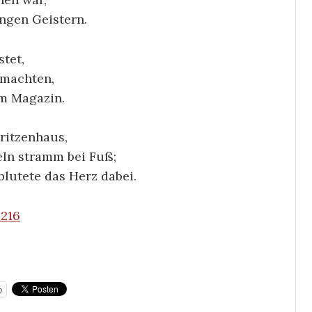
ngen Geistern.
tet,
 machten,
im Magazin.
ritzenhaus,
eln stramm bei Fuß;
lutete das Herz dabei.
0216
p