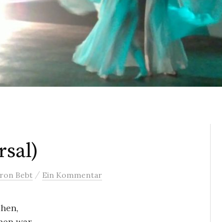
sal)
/
ron Bebt
Ein Kommentar
ahen,
hen war,