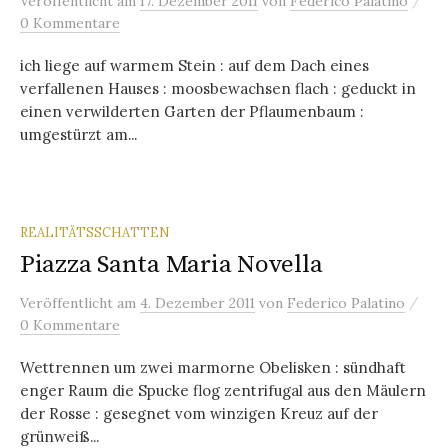
/
Veröffentlicht
am
17. Dezember 2011
von
Federico Palatino
0 Kommentare
ich liege auf warmem Stein : auf dem Dach eines
verfallenen Hauses : moosbewachsen flach : geduckt in
einen verwilderten Garten der Pflaumenbaum :
umgestürzt am...
REALITÄTSSCHATTEN
Piazza Santa Maria Novella
/
Veröffentlicht
am
4. Dezember 2011
von
Federico Palatino
0 Kommentare
Wettrennen um zwei marmorne Obelisken : sündhaft
enger Raum die Spucke flog zentrifugal aus den Mäulern
der Rosse : gesegnet vom winzigen Kreuz auf der
grünweiß...