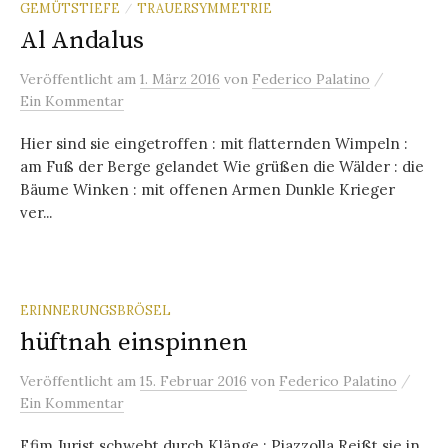
GEMÜTSTIEFE
TRAUERSYMMETRIE
/
Al Andalus
/
Veröffentlicht
am
1. März 2016
von
Federico Palatino
Ein Kommentar
Hier sind sie eingetroffen : mit flatternden Wimpeln :
am Fuß der Berge gelandet Wie grüßen die Wälder : die
Bäume Winken : mit offenen Armen Dunkle Krieger
ver...
ERINNERUNGSBRÖSEL
hüftnah einspinnen
/
Veröffentlicht
am
15. Februar 2016
von
Federico Palatino
Ein Kommentar
Efim Jurist schwebt durch Klänge : Piazzolla Reißt sie in