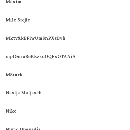
Maxim
Mile Stojic
MktvXkBFiwUmSnPXsBvh
mpfGsroBeKEzxuOQExOTAAiA
MStark
Nastja Matjasch
Niko
Nurio Quevadis