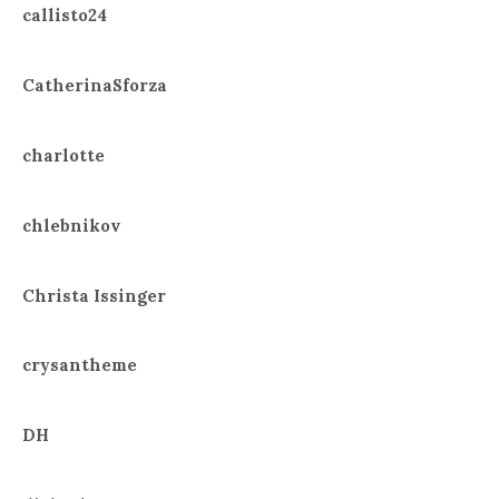
callisto24
CatherinaSforza
charlotte
chlebnikov
Christa Issinger
crysantheme
DH