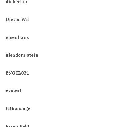
diebecker
Dieter Wal
eisenhans
Eleadora Stein
ENGEL0311
evawal
falkenauge
Faron Bebt