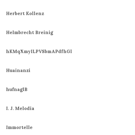
Herbert Kollenz
Helmbrecht Breinig
hKMqXmyILPVSbmAPdfhGl
Huainanzi
hufnaglB
I. J. Melodia
Immortelle