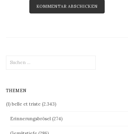
Suchen
nach:
THEMEN
(1) belle et triste
(2.343)
Erinnerungsbrösel
(274)
Gemütstiefe
(286)