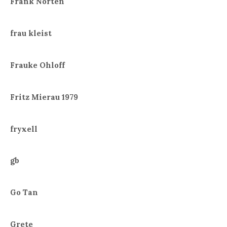
Frank Norten
frau kleist
Frauke Ohloff
Fritz Mierau 1979
fryxell
gb
Go Tan
Grete