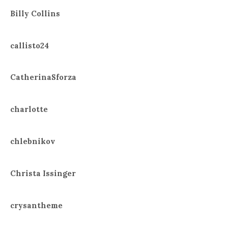
Billy Collins
callisto24
CatherinaSforza
charlotte
chlebnikov
Christa Issinger
crysantheme