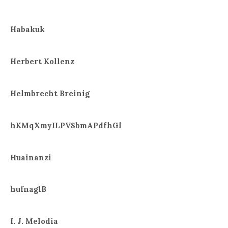
Habakuk
Herbert Kollenz
Helmbrecht Breinig
hKMqXmyILPVSbmAPdfhGl
Huainanzi
hufnaglB
I. J. Melodia