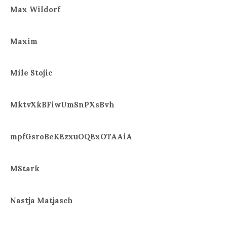
Max Wildorf
Maxim
Mile Stojic
MktvXkBFiwUmSnPXsBvh
mpfGsroBeKEzxuOQExOTAAiA
MStark
Nastja Matjasch