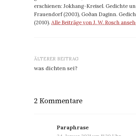
erschienen: Jokhang-Kreisel. Gedichte u
Frauendorf (2003), Goðan Daginn. Gedich
(2010).
Alle Beiträge von J. W. Rosch anse
ÄLTERER BEITRAG
Beitrags-
was dichten sei?
Navigation
2 Kommentare
Paraphrase