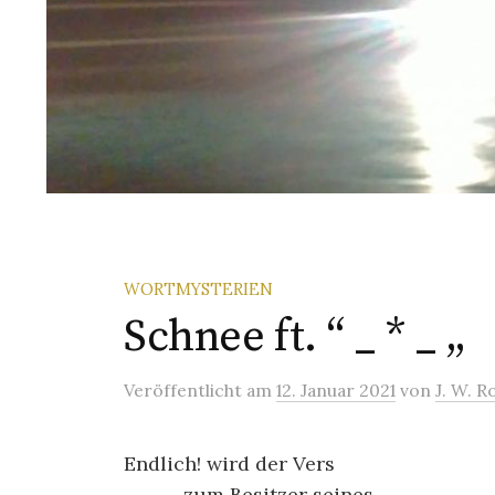
WORTMYSTERIEN
Schnee ft. “ _ * _ „
Veröffentlicht
am
12. Januar 2021
von
J. W. R
Endlich! wird der Vers
_ _ _ zum Besitzer seines