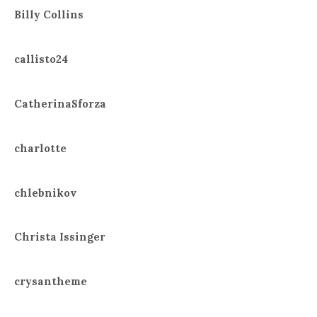
Billy Collins
callisto24
CatherinaSforza
charlotte
chlebnikov
Christa Issinger
crysantheme