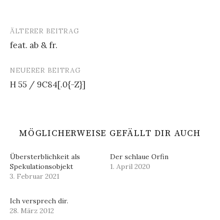
ÄLTERER BEITRAG
Beitrags-
feat. ab & fr.
Navigation
NEUERER BEITRAG
H 55 / 9C84[.0{-Z}]
MÖGLICHERWEISE GEFÄLLT DIR AUCH
Übersterblichkeit als
Der schlaue Orfin
Spekulationsobjekt
1. April 2020
3. Februar 2021
Ich versprech dir.
28. März 2012