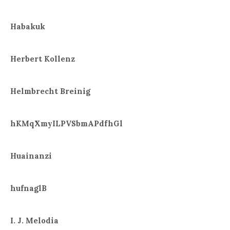
Habakuk
Herbert Kollenz
Helmbrecht Breinig
hKMqXmyILPVSbmAPdfhGl
Huainanzi
hufnaglB
I. J. Melodia