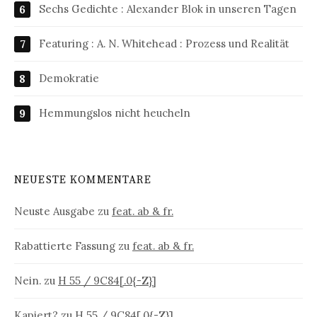
Sechs Gedichte : Alexander Blok in unseren Tagen
Featuring : A. N. Whitehead : Prozess und Realität
Demokratie
Hemmungslos nicht heucheln
NEUESTE KOMMENTARE
Neuste Ausgabe
zu
feat. ab & fr.
Rabattierte Fassung
zu
feat. ab & fr.
Nein.
zu
H 55 / 9C84[.0{-Z}]
Kapiert?
zu
H 55 / 9C84[.0{-Z}]