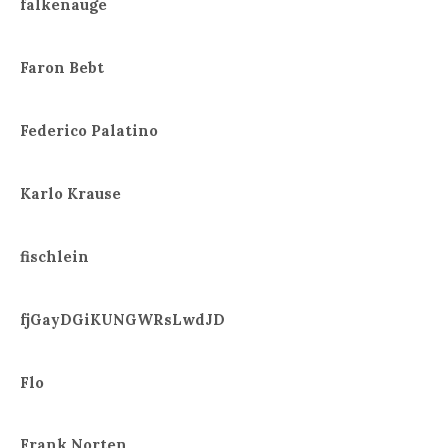
falkenauge
Faron Bebt
Federico Palatino
Karlo Krause
fischlein
fjGayDGiKUNGWRsLwdJD
Flo
Frank Norten