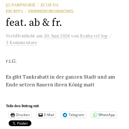
(2) PANPHOBIE
ECOS DA
/
ESCRITA
ERINNERUNGSBRÖSEL
/
feat. ab & fr.
/
Veröffentlicht
am
30. Juni 2026
von
Kraba vel Jop
3 Kommentare
r.i.G.
Es gibt Tankrabatt in der ganzen Stadt und am
Ende setzen Bauern ihren König matt
Teile den Beitrag mit:
Drucken
E-Mail
Telegram
WhatsApp