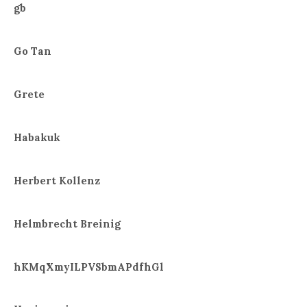
gb
Go Tan
Grete
Habakuk
Herbert Kollenz
Helmbrecht Breinig
hKMqXmyILPVSbmAPdfhGl