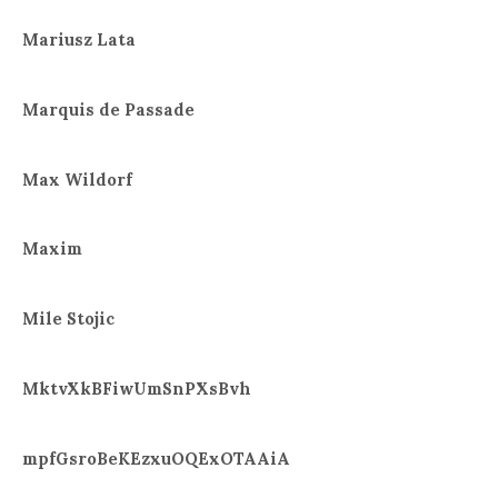
Mariusz Lata
Marquis de Passade
Max Wildorf
Maxim
Mile Stojic
MktvXkBFiwUmSnPXsBvh
mpfGsroBeKEzxuOQExOTAAiA