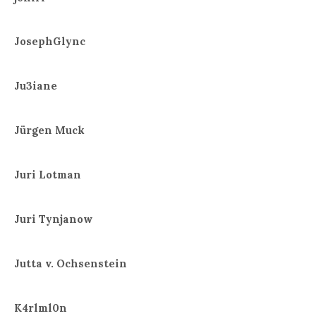
JosephGlync
Ju3iane
Jürgen Muck
Juri Lotman
Juri Tynjanow
Jutta v. Ochsenstein
K4rlml0n