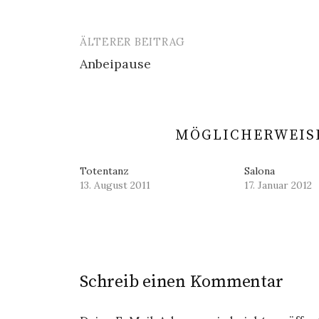
ÄLTERER BEITRAG
Beitrags-
Anbeipause
Navigation
MÖGLICHERWEISE
Totentanz
Salona
13. August 2011
17. Januar 2012
Schreib einen Kommentar