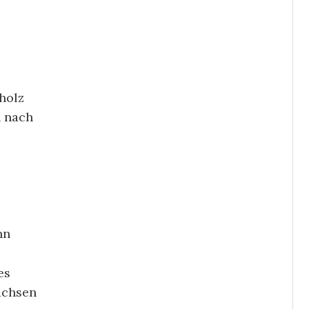
rholz
n nach
nn
es
achsen