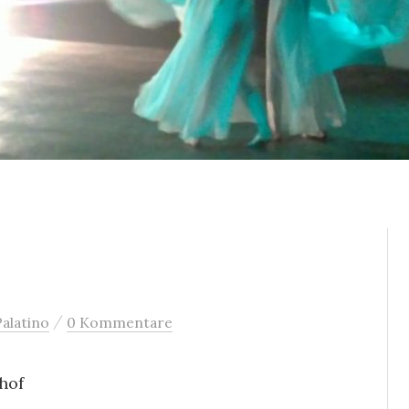
/
alatino
0 Kommentare
chof