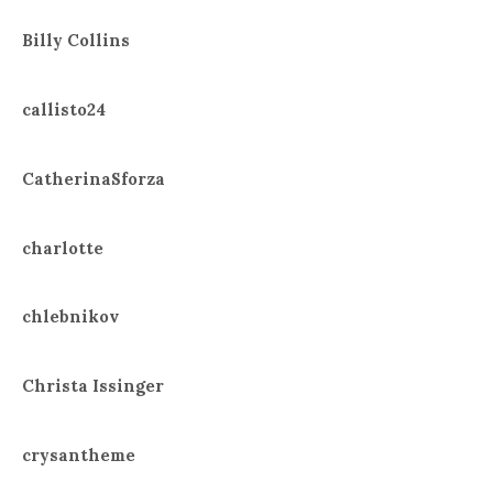
Billy Collins
callisto24
CatherinaSforza
charlotte
chlebnikov
Christa Issinger
crysantheme