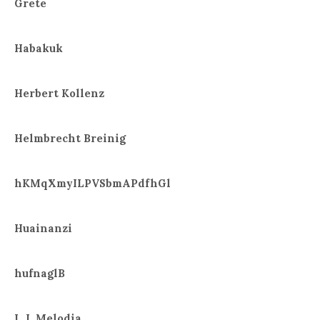
Grete
Habakuk
Herbert Kollenz
Helmbrecht Breinig
hKMqXmyILPVSbmAPdfhGl
Huainanzi
hufnaglB
I. J. Melodia