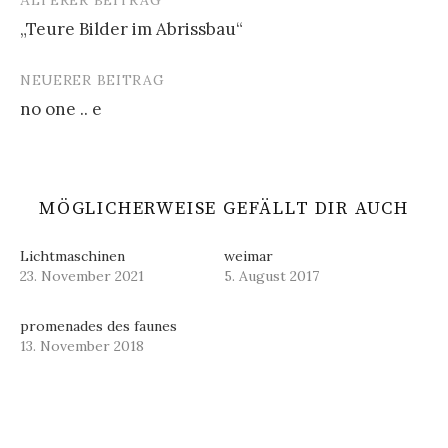
ÄLTERER BEITRAG
Beitrags-
„Teure Bilder im Abrissbau“
Navigation
NEUERER BEITRAG
no one .. e
MÖGLICHERWEISE GEFÄLLT DIR AUCH
Lichtmaschinen
weimar
23. November 2021
5. August 2017
promenades des faunes
13. November 2018