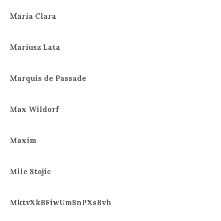
Maria Clara
Mariusz Lata
Marquis de Passade
Max Wildorf
Maxim
Mile Stojic
MktvXkBFiwUmSnPXsBvh