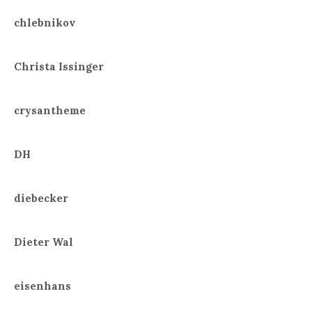
chlebnikov
Christa Issinger
crysantheme
DH
diebecker
Dieter Wal
eisenhans