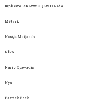
mpfGsroBeKEzxuOQExOTAAiA
MStark
Nastja Matjasch
Niko
Nurio Quevadis
Nyx
Patrick Beck