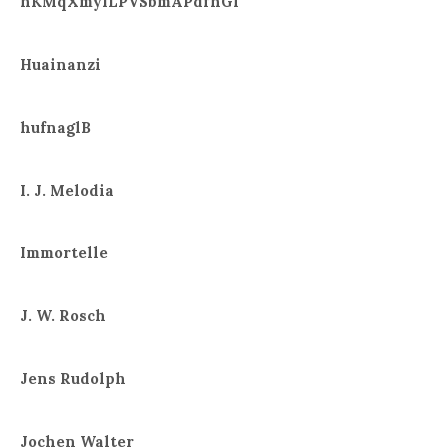
hKMqXmyILPVSbmAPdfhGl
Huainanzi
hufnaglB
I. J. Melodia
Immortelle
J. W. Rosch
Jens Rudolph
Jochen Walter