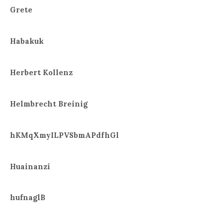
Grete
Habakuk
Herbert Kollenz
Helmbrecht Breinig
hKMqXmyILPVSbmAPdfhGl
Huainanzi
hufnaglB