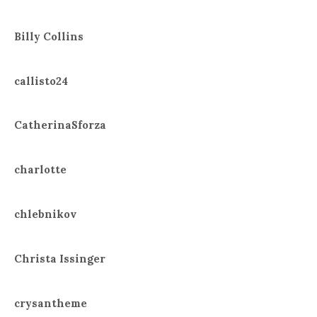
Billy Collins
callisto24
CatherinaSforza
charlotte
chlebnikov
Christa Issinger
crysantheme