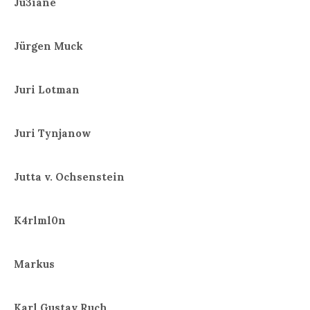
Ju3iane
Jürgen Muck
Juri Lotman
Juri Tynjanow
Jutta v. Ochsenstein
K4rlml0n
Markus
Karl Gustav Ruch