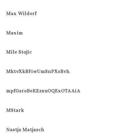
Max Wildorf
Maxim
Mile Stojic
MktvXkBFiwUmSnPXsBvh
mpfGsroBeKEzxuOQExOTAAiA
MStark
Nastja Matjasch