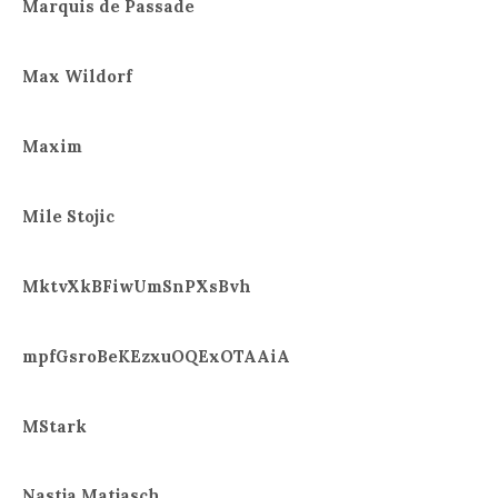
Marquis de Passade
Max Wildorf
Maxim
Mile Stojic
MktvXkBFiwUmSnPXsBvh
mpfGsroBeKEzxuOQExOTAAiA
MStark
Nastja Matjasch