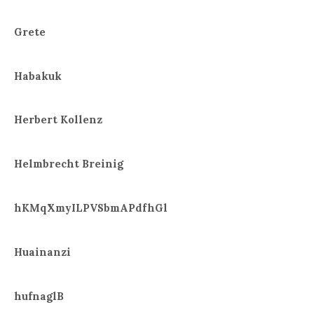
Grete
Habakuk
Herbert Kollenz
Helmbrecht Breinig
hKMqXmyILPVSbmAPdfhGl
Huainanzi
hufnaglB