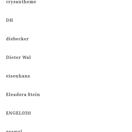
crysantheme
DH
diebecker
Dieter Wal
eisenhans
Eleadora Stein
ENGEL0311
evawal