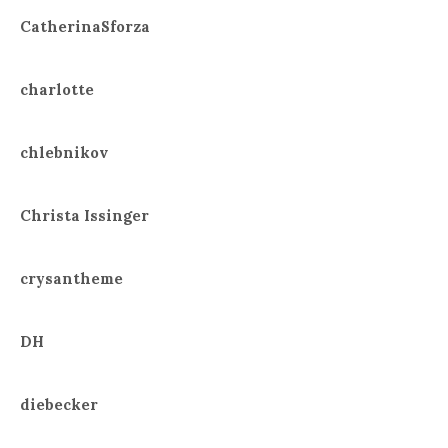
CatherinaSforza
charlotte
chlebnikov
Christa Issinger
crysantheme
DH
diebecker