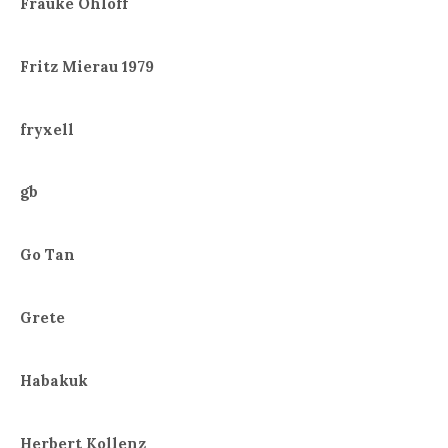
Frauke Ohloff
Fritz Mierau 1979
fryxell
gb
Go Tan
Grete
Habakuk
Herbert Kollenz