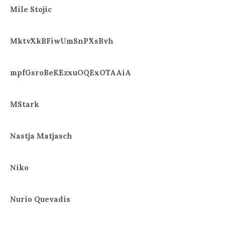
Mile Stojic
MktvXkBFiwUmSnPXsBvh
mpfGsroBeKEzxuOQExOTAAiA
MStark
Nastja Matjasch
Niko
Nurio Quevadis