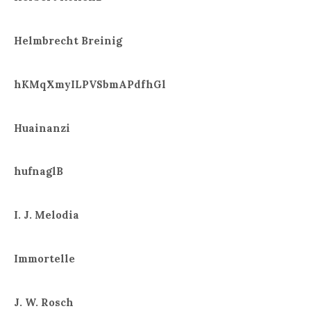
Helmbrecht Breinig
hKMqXmyILPVSbmAPdfhGl
Huainanzi
hufnaglB
I. J. Melodia
Immortelle
J. W. Rosch