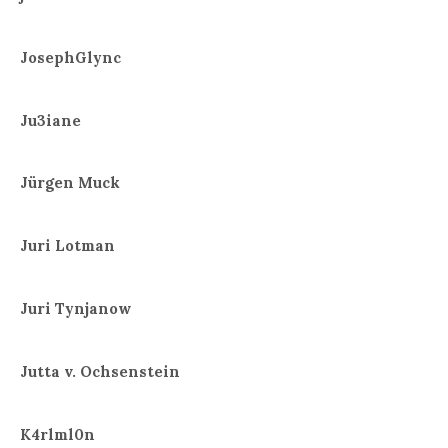
JosephGlync
Ju3iane
Jürgen Muck
Juri Lotman
Juri Tynjanow
Jutta v. Ochsenstein
K4rlml0n