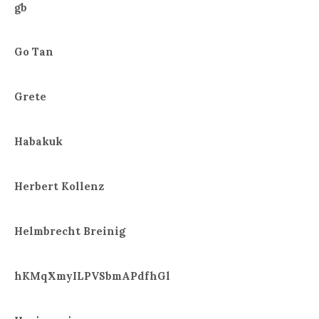
gb
Go Tan
Grete
Habakuk
Herbert Kollenz
Helmbrecht Breinig
hKMqXmyILPVSbmAPdfhGl