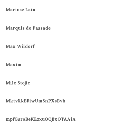
Mariusz Lata
Marquis de Passade
Max Wildorf
Maxim
Mile Stojic
MktvXkBFiwUmSnPXsBvh
mpfGsroBeKEzxuOQExOTAAiA