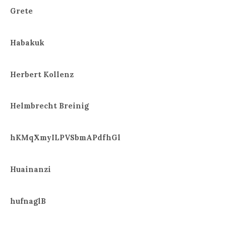
Grete
Habakuk
Herbert Kollenz
Helmbrecht Breinig
hKMqXmyILPVSbmAPdfhGl
Huainanzi
hufnaglB