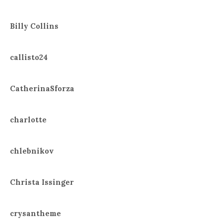
Billy Collins
callisto24
CatherinaSforza
charlotte
chlebnikov
Christa Issinger
crysantheme