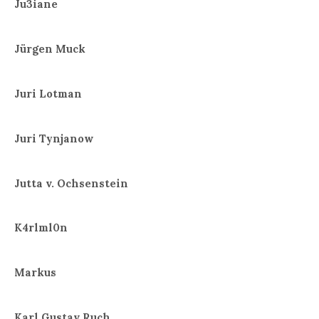
Ju3iane
Jürgen Muck
Juri Lotman
Juri Tynjanow
Jutta v. Ochsenstein
K4rlml0n
Markus
Karl Gustav Ruch