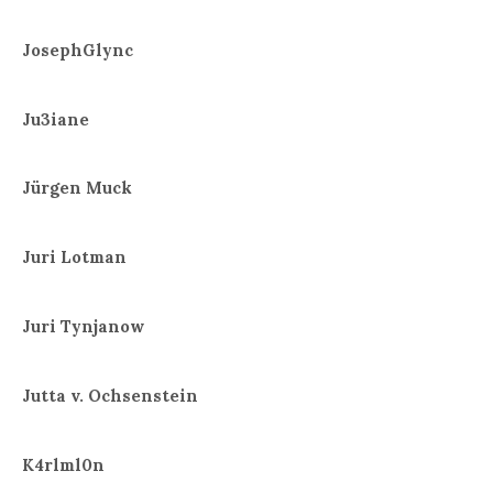
JosephGlync
Ju3iane
Jürgen Muck
Juri Lotman
Juri Tynjanow
Jutta v. Ochsenstein
K4rlml0n