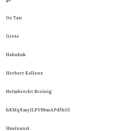
Go Tan
Grete
Habakuk
Herbert Kollenz
Helmbrecht Breinig
hKMqXmyILPVSbmAPdfhGl
Huainanzi