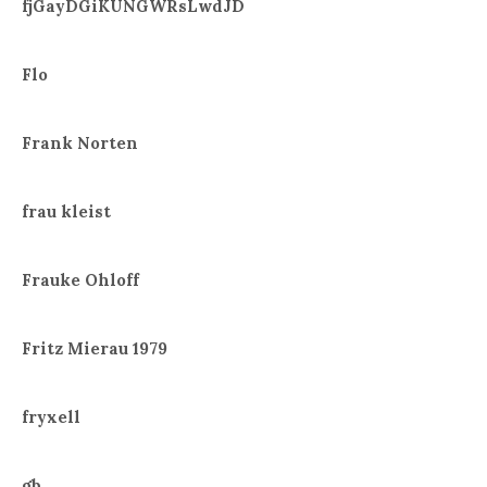
fjGayDGiKUNGWRsLwdJD
Flo
Frank Norten
frau kleist
Frauke Ohloff
Fritz Mierau 1979
fryxell
gb