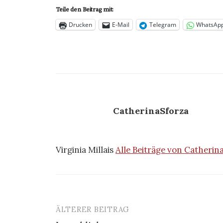
Teile den Beitrag mit:
Drucken
E-Mail
Telegram
WhatsAp
CatherinaSforza
Virginia Millais
Alle Beiträge von Catheri
ÄLTERER BEITRAG
Beitrags-