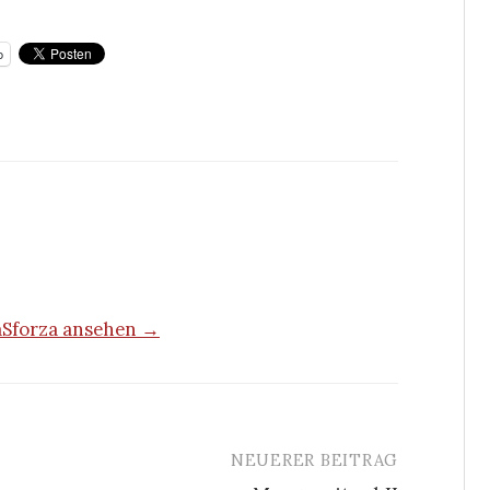
p
naSforza ansehen →
NEUERER BEITRAG