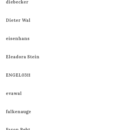
diebecker
Dieter Wal
eisenhans
Eleadora Stein
ENGEL0311
evawal
falkenauge
Faron Bebt