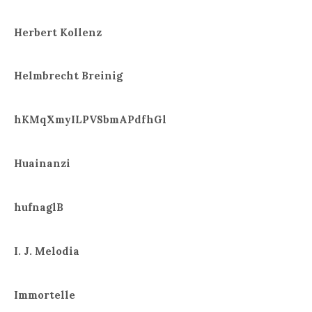
Herbert Kollenz
Helmbrecht Breinig
hKMqXmyILPVSbmAPdfhGl
Huainanzi
hufnaglB
I. J. Melodia
Immortelle