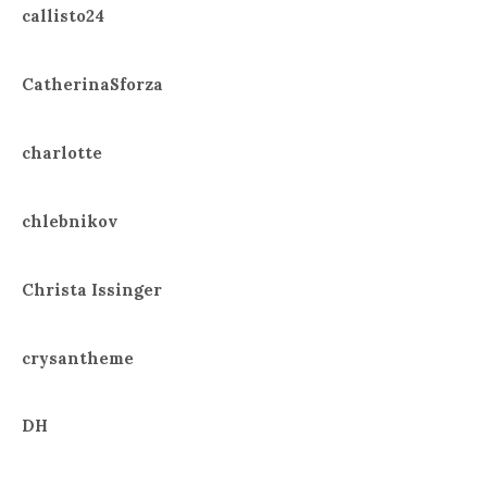
callisto24
CatherinaSforza
charlotte
chlebnikov
Christa Issinger
crysantheme
DH