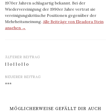
1970er Jahren schlagartig bekannt. Bei der
Wiedervereinigung der 1990er Jahre vertrat sie
vereinigungskritische Positionen gegenüber der
Mehrheitsmeinung.
Alle Beiträge von Eleadora Stein
ansehen →
ÄLTERER BEITRAG
Beitrags-
I l o I l o I l o
Navigation
NEUERER BEITRAG
***
MÖGLICHERWEISE GEFÄLLT DIR AUCH