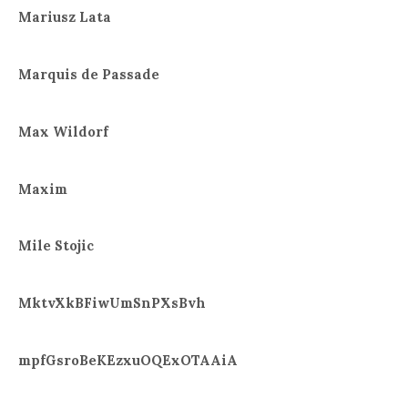
Mariusz Lata
Marquis de Passade
Max Wildorf
Maxim
Mile Stojic
MktvXkBFiwUmSnPXsBvh
mpfGsroBeKEzxuOQExOTAAiA