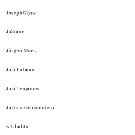
JosephGlync
Ju3iane
Jürgen Muck
Juri Lotman
Juri Tynjanow
Jutta v. Ochsenstein
K4rlml0n