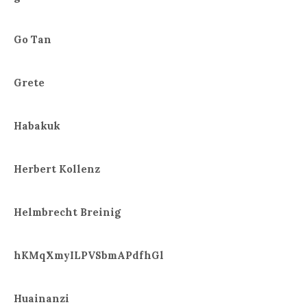
Go Tan
Grete
Habakuk
Herbert Kollenz
Helmbrecht Breinig
hKMqXmyILPVSbmAPdfhGl
Huainanzi