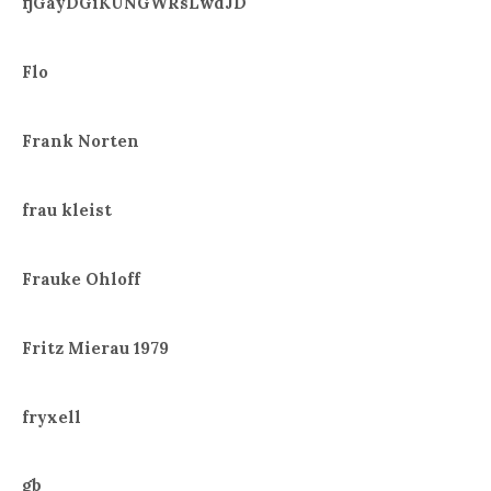
fjGayDGiKUNGWRsLwdJD
Flo
Frank Norten
frau kleist
Frauke Ohloff
Fritz Mierau 1979
fryxell
gb