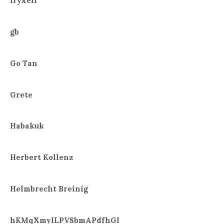
fryxell
gb
Go Tan
Grete
Habakuk
Herbert Kollenz
Helmbrecht Breinig
hKMqXmyILPVSbmAPdfhGl