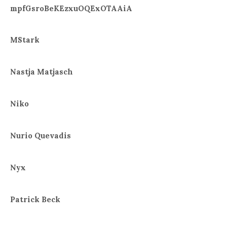
mpfGsroBeKEzxuOQExOTAAiA
MStark
Nastja Matjasch
Niko
Nurio Quevadis
Nyx
Patrick Beck