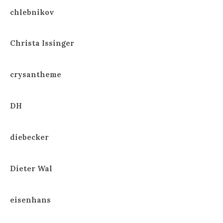
chlebnikov
Christa Issinger
crysantheme
DH
diebecker
Dieter Wal
eisenhans