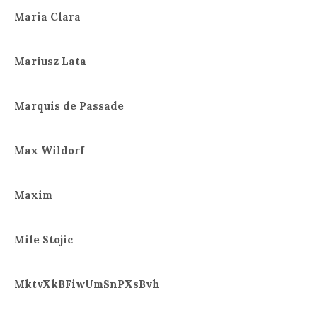
Maria Clara
Mariusz Lata
Marquis de Passade
Max Wildorf
Maxim
Mile Stojic
MktvXkBFiwUmSnPXsBvh