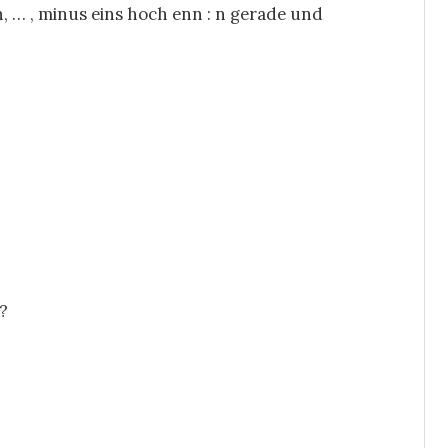
 … , minus eins hoch enn : n gerade und
?