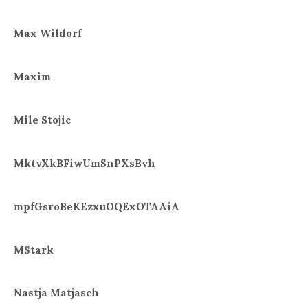
Max Wildorf
Maxim
Mile Stojic
MktvXkBFiwUmSnPXsBvh
mpfGsroBeKEzxuOQExOTAAiA
MStark
Nastja Matjasch