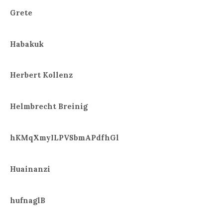
Grete
Habakuk
Herbert Kollenz
Helmbrecht Breinig
hKMqXmyILPVSbmAPdfhGl
Huainanzi
hufnaglB