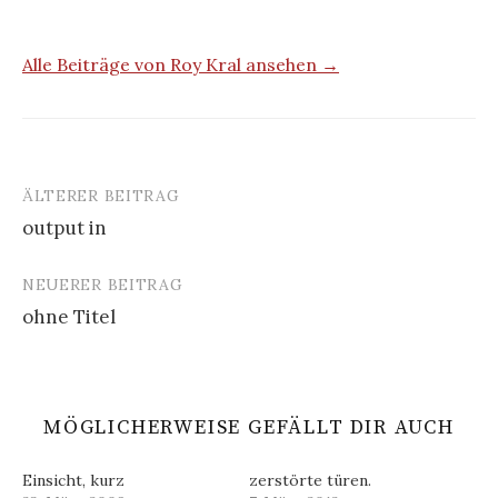
Alle Beiträge von Roy Kral ansehen →
ÄLTERER BEITRAG
Beitrags-
output in
Navigation
NEUERER BEITRAG
ohne Titel
MÖGLICHERWEISE GEFÄLLT DIR AUCH
Einsicht, kurz
zerstörte türen.