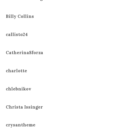
Billy Collins
callisto24
CatherinaSforza
charlotte
chlebnikov
Christa Issinger
crysantheme