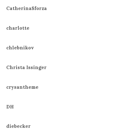
CatherinaSforza
charlotte
chlebnikov
Christa Issinger
crysantheme
DH
diebecker