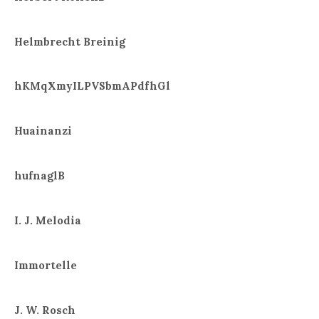
Helmbrecht Breinig
hKMqXmyILPVSbmAPdfhGl
Huainanzi
hufnaglB
I. J. Melodia
Immortelle
J. W. Rosch