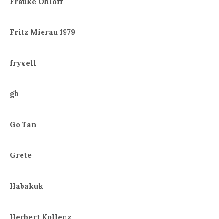
Frauke Ohloff
Fritz Mierau 1979
fryxell
gb
Go Tan
Grete
Habakuk
Herbert Kollenz