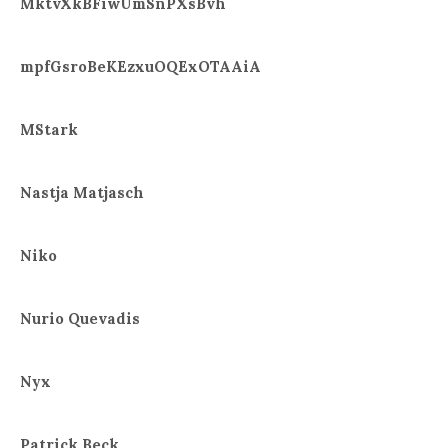
MktvXkBFiwUmSnPXsBvh
mpfGsroBeKEzxuOQExOTAAiA
MStark
Nastja Matjasch
Niko
Nurio Quevadis
Nyx
Patrick Beck