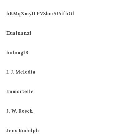
hKMqXmyILPVSbmAPdfhGl
Huainanzi
hufnaglB
I. J. Melodia
Immortelle
J. W. Rosch
Jens Rudolph