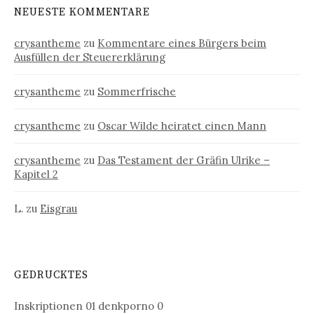
NEUESTE KOMMENTARE
crysantheme
zu
Kommentare eines Bürgers beim
Ausfüllen der Steuererklärung
crysantheme
zu
Sommerfrische
crysantheme
zu
Oscar Wilde heiratet einen Mann
crysantheme
zu
Das Testament der Gräfin Ulrike –
Kapitel 2
L.
zu
Eisgrau
GEDRUCKTES
Inskriptionen 01
denkporno 0