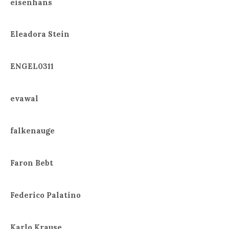
eisenhans
Eleadora Stein
ENGEL0311
evawal
falkenauge
Faron Bebt
Federico Palatino
Karlo Krause