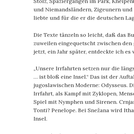
Stolz, Spaziergängen im Park, Kneipe
und Niemandsländern, Zigeunern und K
liebte und für die er die deutschen Lag
Die Texte tänzeln so leicht, daß das B
zuweilen eingequetscht zwischen den 
jetzt, ein Jahr später, entdeckte ich es 
„Unsere Irrfahrten setzen nur die läng
… ist bloß eine Insel.“ Das ist der Auf
jugoslawischen Moderne: Odysseus. Di
Irrfahrt, als Kampf mit Zyklopen, Mens
Spiel mit Nymphen und Sirenen. Crnjan
Tonti? Penelope. Bei Snežana wird Ithak
Insel.