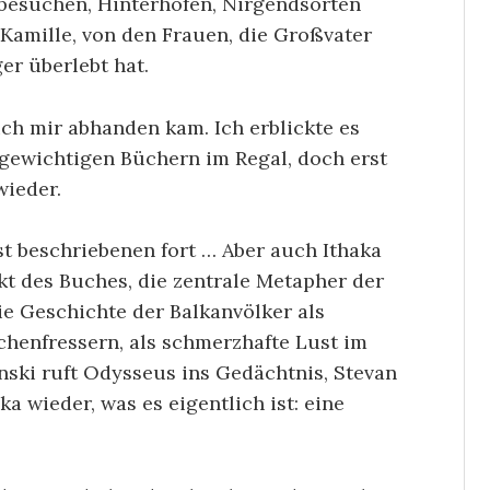
nbesuchen, Hinterhöfen, Nirgendsorten
amille, von den Frauen, die Großvater
er überlebt hat.
uch mir abhanden kam. Ich erblickte es
gewichtigen Büchern im Regal, doch erst
wieder.
st beschriebenen fort … Aber auch Ithaka
takt des Buches, die zentrale Metapher der
e Geschichte der Balkanvölker als
chenfressern, als schmerzhafte Lust im
ski ruft Odysseus ins Gedächtnis, Stevan
a wieder, was es eigentlich ist: eine