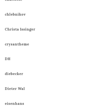
chlebnikov
Christa Issinger
crysantheme
DH
diebecker
Dieter Wal
eisenhans