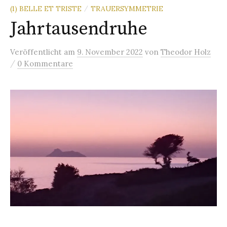
(1) BELLE ET TRISTE
TRAUERSYMMETRIE
/
Jahrtausendruhe
Veröffentlicht
am
9. November 2022
von
Theodor Holz
/
0 Kommentare