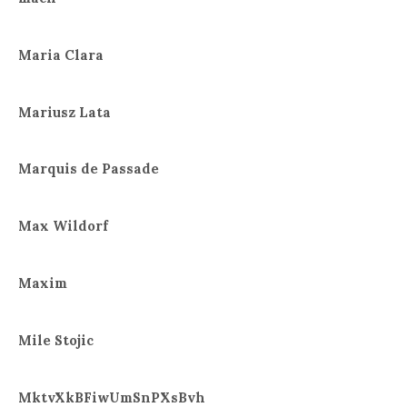
Maria Clara
Mariusz Lata
Marquis de Passade
Max Wildorf
Maxim
Mile Stojic
MktvXkBFiwUmSnPXsBvh