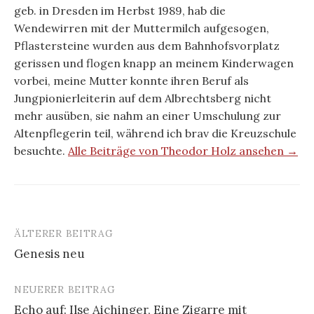
geb. in Dresden im Herbst 1989, hab die
Wendewirren mit der Muttermilch aufgesogen,
Pflastersteine wurden aus dem Bahnhofsvorplatz
gerissen und flogen knapp an meinem Kinderwagen
vorbei, meine Mutter konnte ihren Beruf als
Jungpionierleiterin auf dem Albrechtsberg nicht
mehr ausüben, sie nahm an einer Umschulung zur
Altenpflegerin teil, während ich brav die Kreuzschule
besuchte.
Alle Beiträge von Theodor Holz ansehen →
ÄLTERER BEITRAG
Beitrags-
Genesis neu
Navigation
NEUERER BEITRAG
Echo auf: Ilse Aichinger, Eine Zigarre mit