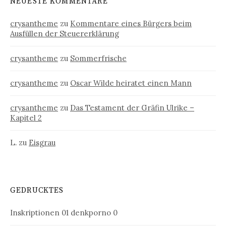
NEUESTE KOMMENTARE
crysantheme
zu
Kommentare eines Bürgers beim
Ausfüllen der Steuererklärung
crysantheme
zu
Sommerfrische
crysantheme
zu
Oscar Wilde heiratet einen Mann
crysantheme
zu
Das Testament der Gräfin Ulrike –
Kapitel 2
L.
zu
Eisgrau
GEDRUCKTES
Inskriptionen 01
denkporno 0