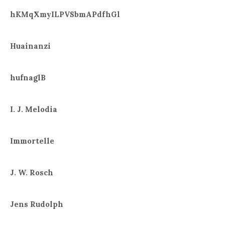
hKMqXmyILPVSbmAPdfhGl
Huainanzi
hufnaglB
I. J. Melodia
Immortelle
J. W. Rosch
Jens Rudolph