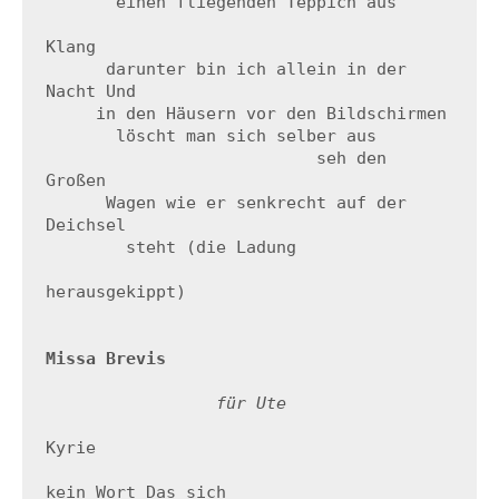
       einen fliegenden Teppich aus 

Klang 

      darunter bin ich allein in der 
Nacht Und

     in den Häusern vor den Bildschirmen 

       löscht man sich selber aus

                           seh den 
Großen

      Wagen wie er senkrecht auf der 
Deichsel

        steht (die Ladung 

herausgekippt)

Missa Brevis
 für Ute
Kyrie

kein Wort Das sich 
