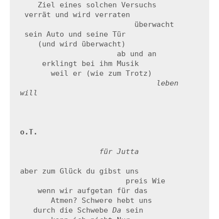
    Ziel eines solchen Versuchs

 verrät und wird verraten 

                          überwacht 

 sein Auto und seine Tür  

    (und wird überwacht)  

                      ab und an  

     erklingt bei ihm Musik 

       weil er (wie zum Trotz)

leben 
will
o.T.
für Jutta
aber zum Glück du gibst uns

                        preis Wie

    wenn wir aufgetan für das 

       Atmen? Schwere hebt uns

   durch die Schwebe 
Da
 sein
