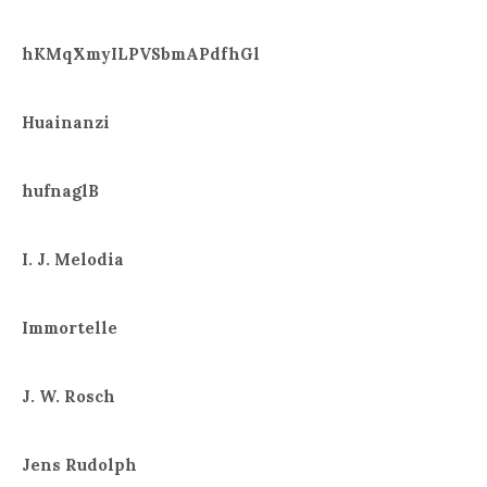
hKMqXmyILPVSbmAPdfhGl
Huainanzi
hufnaglB
I. J. Melodia
Immortelle
J. W. Rosch
Jens Rudolph