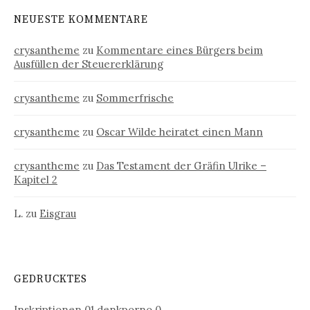
NEUESTE KOMMENTARE
crysantheme
zu
Kommentare eines Bürgers beim
Ausfüllen der Steuererklärung
crysantheme
zu
Sommerfrische
crysantheme
zu
Oscar Wilde heiratet einen Mann
crysantheme
zu
Das Testament der Gräfin Ulrike –
Kapitel 2
L.
zu
Eisgrau
GEDRUCKTES
Inskriptionen 01
denkporno 0