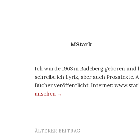
MStark
Ich wurde 1963 in Radeberg geboren und l
schreibe ich Lyrik, aber auch Prosatexte.
Bücher veröffentlicht. Internet: www.sta
ansehen →
ÄLTERER BEITRAG
Beitrags-