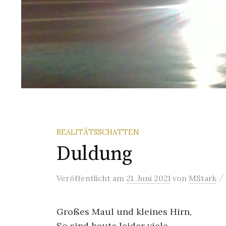
REALITÄTSSCHATTEN
Duldung
/
Veröffentlicht
am
21. Juni 2021
von
MStark
Großes Maul und kleines Hirn,
So sind heute leider viele.