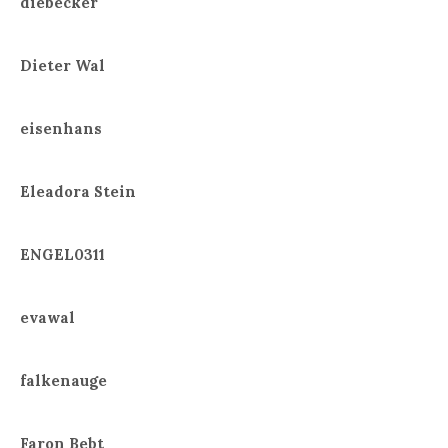
diebecker
Dieter Wal
eisenhans
Eleadora Stein
ENGEL0311
evawal
falkenauge
Faron Bebt