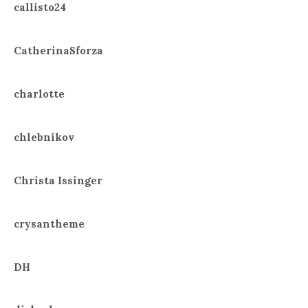
callisto24
CatherinaSforza
charlotte
chlebnikov
Christa Issinger
crysantheme
DH