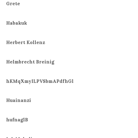
Grete
Habakuk
Herbert Kollenz
Helmbrecht Breinig
hKMqXmyILPVSbmAPdfhGl
Huainanzi
hufnaglB