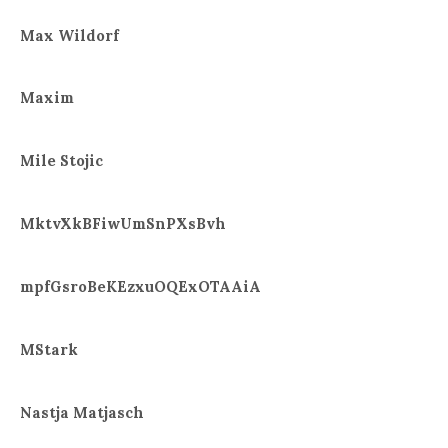
Max Wildorf
Maxim
Mile Stojic
MktvXkBFiwUmSnPXsBvh
mpfGsroBeKEzxuOQExOTAAiA
MStark
Nastja Matjasch