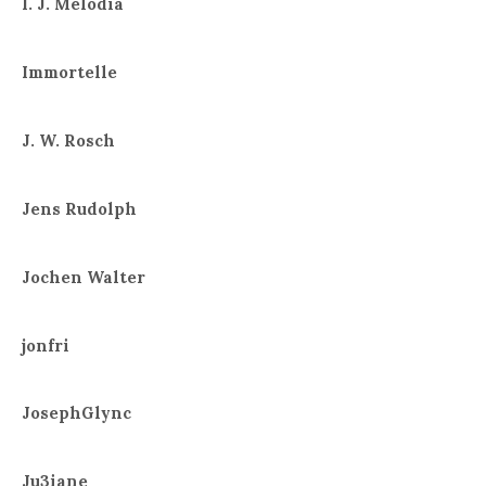
I. J. Melodia
Immortelle
J. W. Rosch
Jens Rudolph
Jochen Walter
jonfri
JosephGlync
Ju3iane