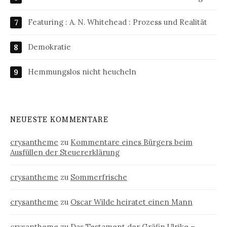
Featuring : A. N. Whitehead : Prozess und Realität
Demokratie
Hemmungslos nicht heucheln
NEUESTE KOMMENTARE
crysantheme
zu
Kommentare eines Bürgers beim
Ausfüllen der Steuererklärung
crysantheme
zu
Sommerfrische
crysantheme
zu
Oscar Wilde heiratet einen Mann
crysantheme
zu
Das Testament der Gräfin Ulrike –