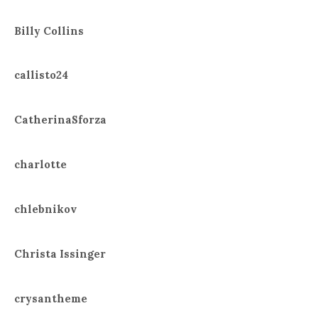
Billy Collins
callisto24
CatherinaSforza
charlotte
chlebnikov
Christa Issinger
crysantheme