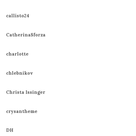
callisto24
CatherinaSforza
charlotte
chlebnikov
Christa Issinger
crysantheme
DH