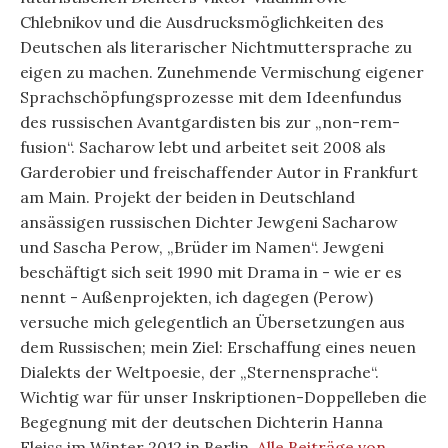
Chlebnikov und die Ausdrucksmöglichkeiten des
Deutschen als literarischer Nichtmuttersprache zu
eigen zu machen. Zunehmende Vermischung eigener
Sprachschöpfungsprozesse mit dem Ideenfundus
des russischen Avantgardisten bis zur „non-rem-
fusion“. Sacharow lebt und arbeitet seit 2008 als
Garderobier und freischaffender Autor in Frankfurt
am Main. Projekt der beiden in Deutschland
ansässigen russischen Dichter Jewgeni Sacharow
und Sascha Perow, „Brüder im Namen“. Jewgeni
beschäftigt sich seit 1990 mit Drama in - wie er es
nennt - Außenprojekten, ich dagegen (Perow)
versuche mich gelegentlich an Übersetzungen aus
dem Russischen; mein Ziel: Erschaffung eines neuen
Dialekts der Weltpoesie, der „Sternensprache“.
Wichtig war für unser Inskriptionen-Doppelleben die
Begegnung mit der deutschen Dichterin Hanna
Fleiss im Winter 2012 in Berlin.
Alle Beiträge von