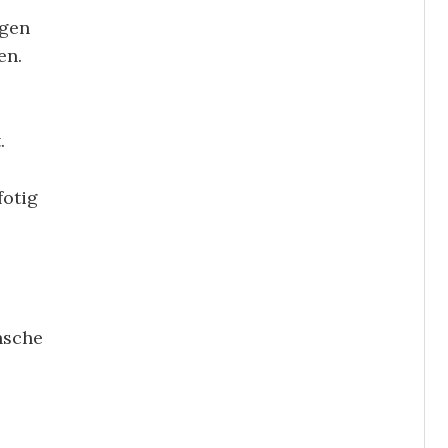
rgen
en.
.
fotig
nsche