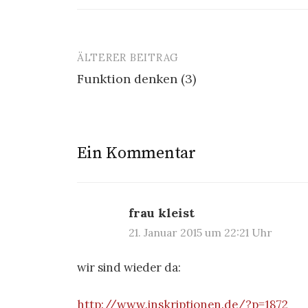
ÄLTERER BEITRAG
Beitrags-
Funktion denken (3)
Navigation
Ein Kommentar
frau kleist
21. Januar 2015 um 22:21 Uhr
wir sind wieder da:
http://www.inskriptionen.de/?p=1872