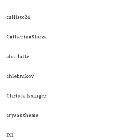
callisto24
CatherinaSforza
charlotte
chlebnikov
Christa Issinger
crysantheme
DH