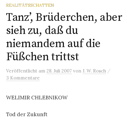
REALITÄTSSCHATTEN
Tanz’, Brüderchen, aber
sieh zu, daß du
niemandem auf die
Füßchen trittst
/
Veröffentlicht
am
28. Juli 2007
von
J. W. Rosch
3 Kommentare
WELIMIR CHLEBNIKOW
Tod der Zukunft