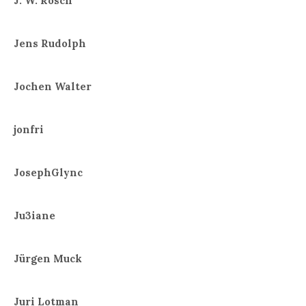
J. W. Rosch
Jens Rudolph
Jochen Walter
jonfri
JosephGlync
Ju3iane
Jürgen Muck
Juri Lotman