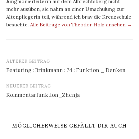
Jungpionierleiterin auf dem Albrechtsberg nicht
mehr ausüben, sie nahm an einer Umschulung zur
Altenpflegerin teil, während ich brav die Kreuzschule
besuchte.
Alle Beiträge von Theodor Holz ansehen →
ÄLTERER BEITRAG
Beitrags-
Featuring : Brinkmann : 74 : Funktion _ Denken
Navigation
NEUERER BEITRAG
Kommentarfunktion_Zhenja
MÖGLICHERWEISE GEFÄLLT DIR AUCH