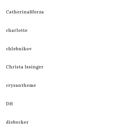
CatherinaSforza
charlotte
chlebnikov
Christa Issinger
crysantheme
DH
diebecker