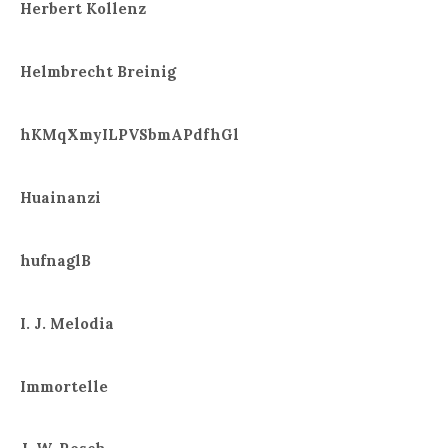
Herbert Kollenz
Helmbrecht Breinig
hKMqXmyILPVSbmAPdfhGl
Huainanzi
hufnaglB
I. J. Melodia
Immortelle