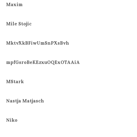
Maxim
Mile Stojic
MktvXkBFiwUmSnPXsBvh
mpfGsroBeKEzxuOQExOTAAiA
MStark
Nastja Matjasch
Niko