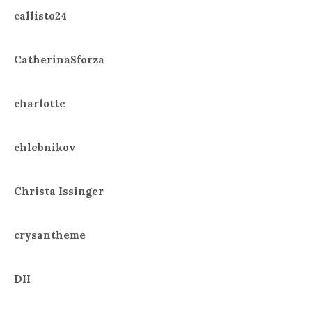
callisto24
CatherinaSforza
charlotte
chlebnikov
Christa Issinger
crysantheme
DH