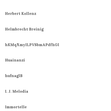
Herbert Kollenz
Helmbrecht Breinig
hKMqXmyILPVSbmAPdfhGl
Huainanzi
hufnaglB
I. J. Melodia
Immortelle