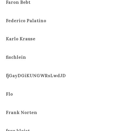
Faron Bebt
Federico Palatino
Karlo Krause
fischlein
fjGayDGiKUNGWRsLwdJD
Flo
Frank Norten
frau kleist