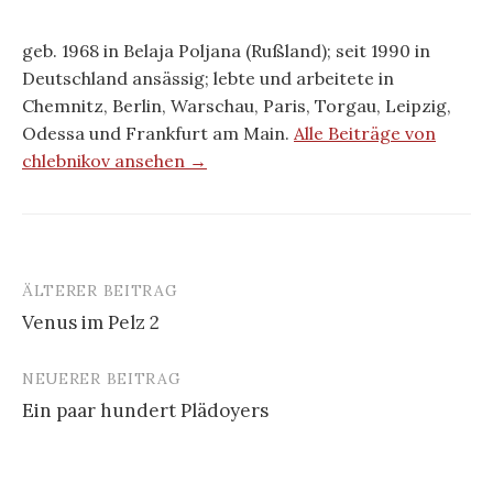
geb. 1968 in Belaja Poljana (Rußland); seit 1990 in
Deutschland ansässig; lebte und arbeitete in
Chemnitz, Berlin, Warschau, Paris, Torgau, Leipzig,
Odessa und Frankfurt am Main.
Alle Beiträge von
chlebnikov ansehen →
ÄLTERER BEITRAG
Beitrags-
Venus im Pelz 2
Navigation
NEUERER BEITRAG
Ein paar hundert Plädoyers