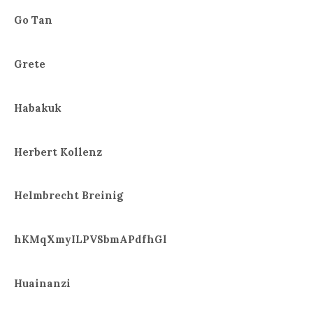
Go Tan
Grete
Habakuk
Herbert Kollenz
Helmbrecht Breinig
hKMqXmyILPVSbmAPdfhGl
Huainanzi