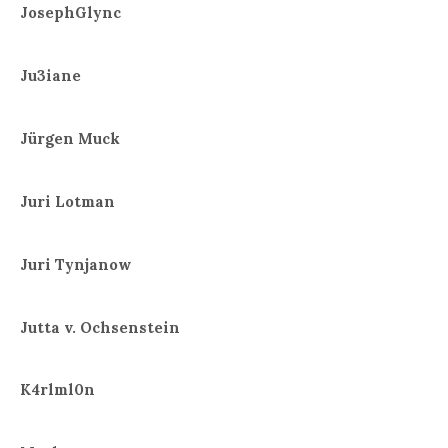
JosephGlync
Ju3iane
Jürgen Muck
Juri Lotman
Juri Tynjanow
Jutta v. Ochsenstein
K4rlml0n