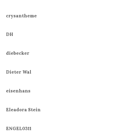
crysantheme
DH
diebecker
Dieter Wal
eisenhans
Eleadora Stein
ENGEL0311