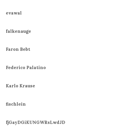
evawal
falkenauge
Faron Bebt
Federico Palatino
Karlo Krause
fischlein
fjGayDGiKUNGWRsLwdJD