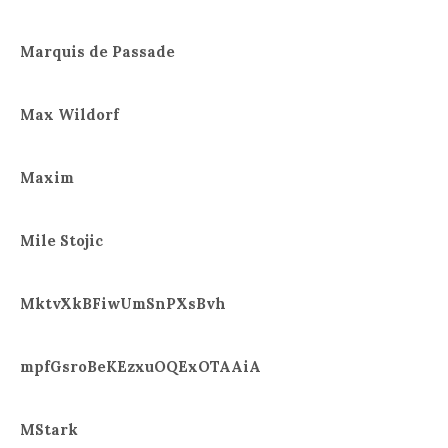
Marquis de Passade
Max Wildorf
Maxim
Mile Stojic
MktvXkBFiwUmSnPXsBvh
mpfGsroBeKEzxuOQExOTAAiA
MStark