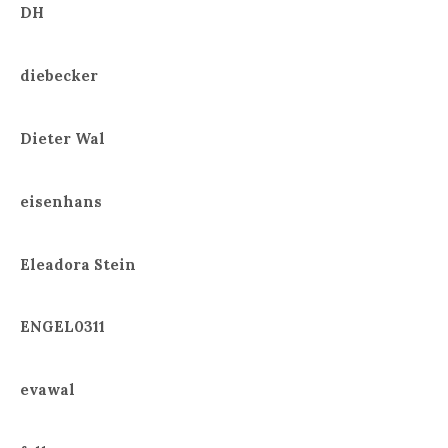
DH
diebecker
Dieter Wal
eisenhans
Eleadora Stein
ENGEL0311
evawal