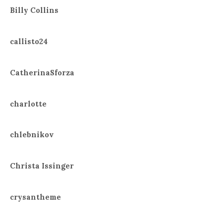
Billy Collins
callisto24
CatherinaSforza
charlotte
chlebnikov
Christa Issinger
crysantheme