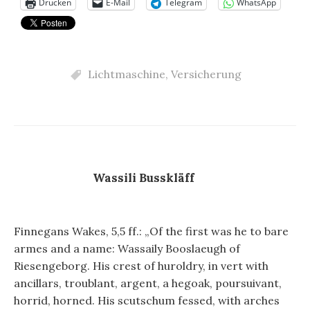
Drucken
E-Mail
Telegram
WhatsApp
Lichtmaschine
,
Versicherung
Wassili Busskläff
Finnegans Wakes, 5,5 ff.: „Of the first was he to bare
armes and a name: Wassaily Booslaeugh of
Riesengeborg. His crest of huroldry, in vert with
ancillars, troublant, argent, a hegoak, poursuivant,
horrid, horned. His scutschum fessed, with arches