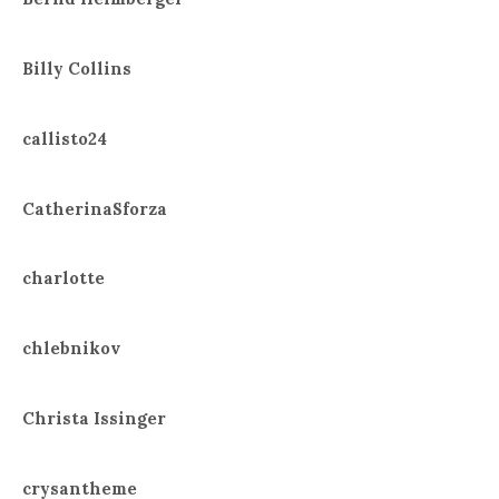
Billy Collins
callisto24
CatherinaSforza
charlotte
chlebnikov
Christa Issinger
crysantheme