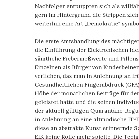
Nachfolger entpuppten sich als willfä
gern im Hintergrund die Strippen zieh
weiterhin eine Art „Demokratie“ sym­bo­
Die erste Amtshandlung des mächtigen
die Einfüh­rung der Elektronischen Iden
sämtliche Fieber­meßwerte und Pillen
Einzelnen als Bürger von Kindesbeinen
verliehen, das man in Anlehnung an f
Gesundheitlichen Fingerabdruck (GFA) 
Höhe der monatlichen Beiträge für den 
geleistet hatte und die seinen indivd
der aktuell gültigen Quarantäne-Regul
in Anlehnung an eine altmodische IT-
diese an abstrakte Kunst erinnernde 
EIK keine Rolle mehr spielte. Die Techn