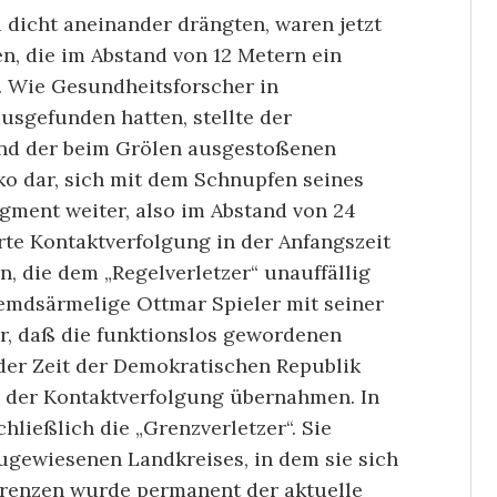
dicht aneinander drängten, waren jetzt
, die im Abstand von 12 Metern ein
. Wie Gesundheitsforscher in
usgefunden hatten, stellte der
und der beim Grölen ausgestoßenen
ko dar, sich mit dem Schnupfen seines
gment weiter, also im Abstand von 24
te Kontaktverfolgung in der Anfangszeit
, die dem „Regelverletzer“ unauffällig
hemds­ärmelige Ottmar Spieler mit seiner
r, daß die funktionslos gewordenen
er Zeit der Demo­kratischen Republik
 der Kon­takt­ver­folgung übernahmen. In
hließlich die „Grenz­verletzer“. Sie
ugewiesenen Landkreises, in dem sie sich
sgrenzen wurde permanent der aktuelle