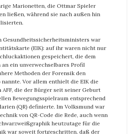
hrige Marionetten, die Ottmar Spieler
en ließen, während sie nach außen hin
lisierten.
 Gesundheitssicherheitsministers war
titätskarte (EIK): auf ihr waren nicht nur
schluckaktionen gespeichert, die dem
 an ein unverwechselbares Profil
rühere Methoden der Forensik den
nannte. Vor allem enthielt die EIK die
AFF, die der Bürger seit seiner Geburt
uellen Be­we­gungsspielraum entsprechend
arien (QR) definierte. Im Volksmund war
Technik von QR-Code die Rede, auch wenn
Schwarzweißgraphik heutzutage für die
ik war soweit fort­geschritten, daß der