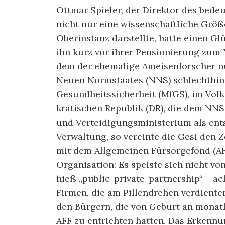
Ottmar Spieler, der Direktor des bede
nicht nur eine wissenschaftliche Größe
Oberinstanz darstellte, hatte einen G
ihn kurz vor ihrer Pensionierung zum M
dem der ehemalige Ameisenforscher nu
Neuen Normstaates (NNS) schlechthin:
Gesundheitssicherheit (MfGS), im Vol
kratischen Republik (DR), die dem NNS
und Ver­tei­digungsministerium als en
Verwaltung, so vereinte die Gesi den Z
mit dem Allgemeinen Fürsorgefond (AF
Organisation: Es speiste sich nicht vo
hieß „public-private-partnership“ – ac
Firmen, die am Pillendrehen verdiente
den Bürgern, die von Geburt an monat
AFF zu entrichten hatten. Das Erkenn