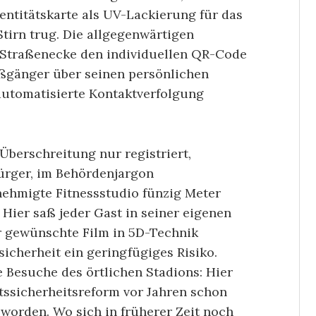
entitätskarte als UV-Lackierung für das
irn trug. Die all­gegen­wärtigen
 Straßenecke den individuellen QR-Code
Fußgänger über seinen persönlichen
automatisierte Kontaktverfolgung
Überschreitung nur registriert,
Bürger, im Behördenjargon
­neh­migte Fitnessstudio fünzig Meter
. Hier saß jeder Gast in seiner eigenen
r gewünschte Film in 5D-Technik
­sicherheit ein geringfügiges Risiko.
 Besuche des örtlichen Stadions: Hier
­sicherheitsreform vor Jahren schon
worden. Wo sich in früherer Zeit noch