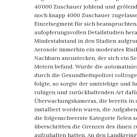
40’000 Zuschauer johlend und grölend 
noch knapp 4000 Zuschauer zugelassen
Einzelsegment für sich beanspruchten
aufopferungsvollen Detailstudien hera
Mindestabstand in den Stadien aufgr
Aerosole immerhin ein moderates Risi
Nachbarn anzustecken, der sich ein Se
Metern befand. Wurde die automatisier
durch die Gesundheitspolizei vollzogen
folgte, so sorgte der umtriebige und 
ruhigen und zurückhaltenden Art dafü
Überwachungskameras, die bereits in d
installiert worden waren, die Aufgaben
die folgenschwerste Kategorie fielen sc
überschritten die Grenzen des ihnen z
auf­zuhalten hatten. An den Landkrei