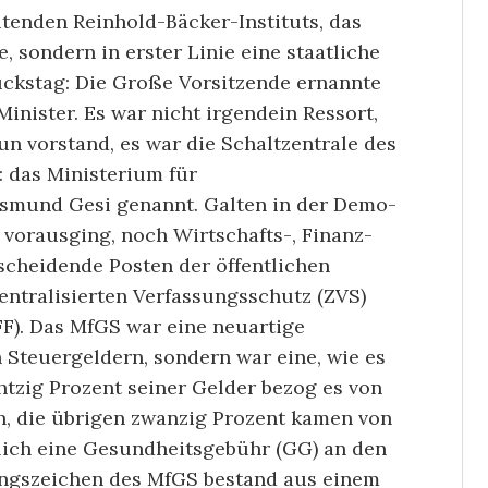
utenden Reinhold-Bäcker-Instituts, das
, sondern in erster Linie eine staatliche
lückstag: Die Große Vorsitzende ernannte
inister. Es war nicht irgendein Ressort,
n vorstand, es war die Schaltzentrale des
 das Ministerium für
ksmund Gesi genannt. Galten in der Demo­
 vorausging, noch Wirtschafts-, Finanz-
tscheidende Posten der öffentlichen
entralisierten Verfassungs­schutz (ZVS)
F). Das MfGS war eine neuartige
n Steuergeldern, sondern war eine, wie es
htzig Prozent seiner Gelder bezog es von
n, die übrigen zwanzig Prozent kamen von
lich eine Gesundheitsgebühr (GG) an den
ungszeichen des MfGS bestand aus einem