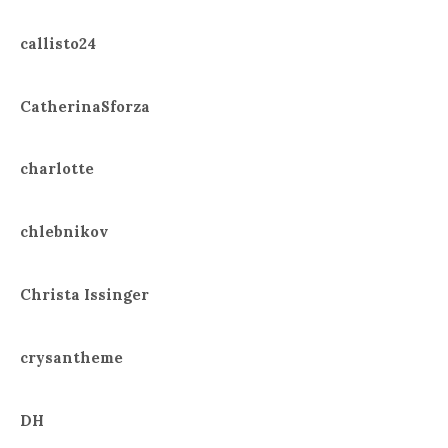
callisto24
CatherinaSforza
charlotte
chlebnikov
Christa Issinger
crysantheme
DH